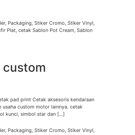
r, Packaging, Stiker Cromo, Stiker Vinyl,
afir Plat, cetak Sablon Pot Cream, Sablon
r custom
etak pad print Cetak aksesoris kendaraan
 usaha custom motor lainnya. cetak
l kunci, simbol star dan […]
r, Packaging, Stiker Cromo, Stiker Vinyl,