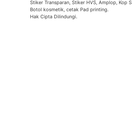
Stiker Transparan, Stiker HVS, Amplop, Kop Su
Botol kosmetik, cetak Pad printing.
Hak Cipta Dilindungi.