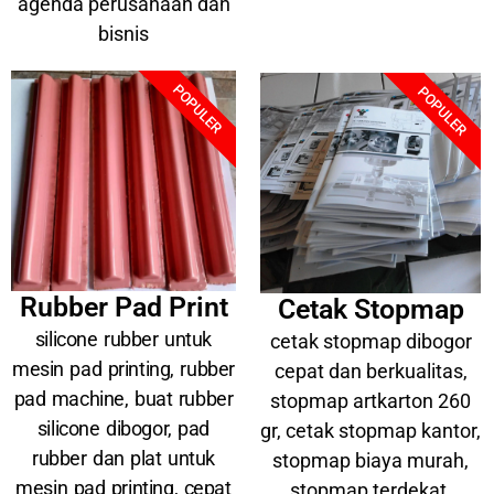
agenda perusahaan dan
bisnis
POPULER
POPULER
Rubber Pad Print
Cetak Stopmap
silicone rubber untuk
cetak stopmap dibogor
mesin pad printing, rubber
cepat dan berkualitas,
pad machine, buat rubber
stopmap artkarton 260
silicone dibogor, pad
gr, cetak stopmap kantor,
rubber dan plat untuk
stopmap biaya murah,
mesin pad printing, cepat
stopmap terdekat,