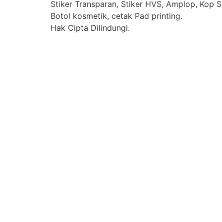
Stiker Transparan, Stiker HVS, Amplop, Kop Su
Botol kosmetik, cetak Pad printing.
Hak Cipta Dilindungi.