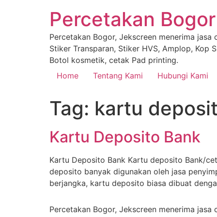
Percetakan Bogor
Percetakan Bogor, Jekscreen menerima jasa ce
Stiker Transparan, Stiker HVS, Amplop, Kop Su
Botol kosmetik, cetak Pad printing.
Home
Tentang Kami
Hubungi Kami
Tag:
kartu deposi
Kartu Deposito Bank
Kartu Deposito Bank Kartu deposito Bank/cet
deposito banyak digunakan oleh jasa penyim
berjangka, kartu deposito biasa dibuat deng
Percetakan Bogor, Jekscreen menerima jasa ce