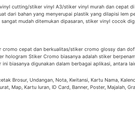
 vinyl cutting/stiker vinyl A3/stiker vinyl murah dan cepat di
erbuat dari bahan yang menyerupai plastik yang dilapisi lem
an sangat mudah ditemukan dipasaran, stiker vinyl cocok di
 cromo cepat dan berkualitas/stiker cromo glossy dan doff,
stiker hologram Stiker Cromo biasanya adalah stiker berpen
r ini biasanya digunakan dalam berbagai aplikasi, antara lai
tak Brosur, Undangan, Nota, Kwitansi, Kartu Nama, Kalende
rat, Map, Kartu Iuran, ID Card, Banner, Poster, Majalah, Gr