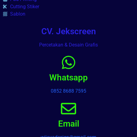
Cutting Stiker
Sablon
CV. Jekscreen
Percetakan & Desain Grafis
Whatsapp
0852 8688 7595
Email