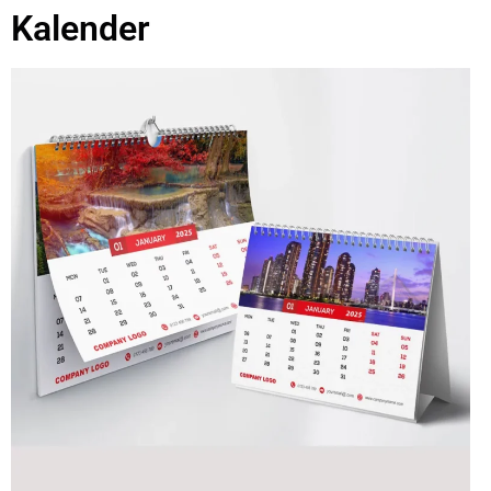
Kalender