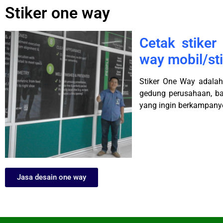
Stiker one way
Cetak stiker
way mobil/st
Stiker One Way adalah
gedung perusahaan, b
yang ingin berkampanye
Jasa desain one way