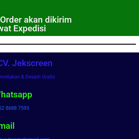
 Order akan dikirim
wat Expedisi
CV. Jekscreen
rcetakan & Desain Grafis
hatsapp
52 8688 7595
mail